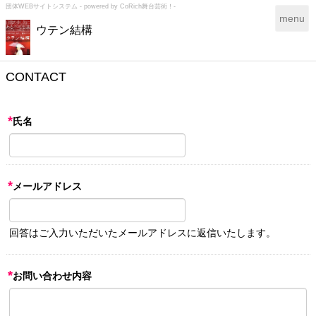
団体WEBサイトシステム - powered by
CoRich舞台芸術！-
T
menu
ウテン結構
o
g
g
l
CONTACT
e
n
a
*
氏名
v
i
g
a
*
メールアドレス
t
i
o
n
回答はご入力いただいたメールアドレスに返信いたします。
*
お問い合わせ内容